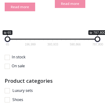
Read more
Read more
₪ 65
₪ 787,80
65
196,999
393,933
590,866
787,800
In stock
On sale
Product categories
Luxury sets
Shoes