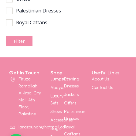
Palestinian Dresses
Royal Caftans
Filter
Get In Touch
Shop
Useful Links
Firuza
Jumpsuit
Evening
About Us
Ramallah,
Dresses
Abayas
Contact Us
Al-Irsal City
Jackets
Luxury
Mall, 4th
Sets
Offers
Floor,
Shoes
Palestinian
Palestine
Dresses
Accessories
Royal
larazounah@hotmail.com
Bags
Caftans