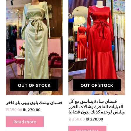
price
price
price
price
was:
is:
was:
is:
₪ 350.00.
₪ 270.00.
₪ 350.00.
₪ 270.00.
OUT OF STOCK
OUT OF STOCK
فستان سادة يتناسق مع كل
فستان بيسك بلون بيبي بلو فاخر
العبايات الفاخرة وشالات الخرز
₪
350.00
₪
270.00
ويلبس لوحده كذلك بدون قشاط
₪
350.00
₪
270.00
Read more