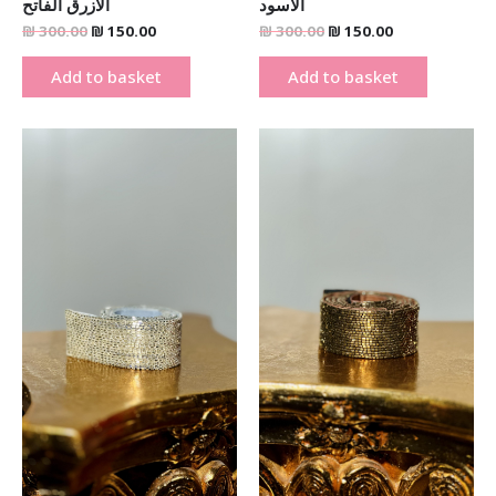
الاسود
الازرق الفاتح
₪
300.00
₪
150.00
₪
300.00
₪
150.00
Add to basket
Add to basket
Original
Current
Original
Current
price
price
price
price
was:
is:
was:
is:
₪ 300.00.
₪ 150.00.
₪ 300.00.
₪ 150.00.