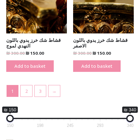
قشاط شك خرز يدوي باللون
قشاط شك خرز يدوي باللون
الاصفر
النهدي لموج
₪
300.00
₪
150.00
₪
300.00
₪
150.00
Add to basket
Add to basket
1
2
3
→
₪ 150
₪ 340
150
198
245
293
340