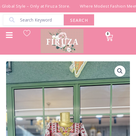
Skip
lobal Style – Only at Firuza Store.
Where Modest Fashion Meets 
to
content
SEARCH
0
Cart
ثوب
تراث
باللون
الأبيض
والخمري
quantity