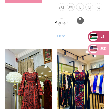
2XL
3XL
L
M
XL
Apricot
Clear
ILS
_
USD
Original
Current
price
price
_
was:
is:
₪ 1,290.00.
₪ 990.00.