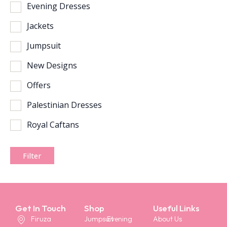
Evening Dresses
Jackets
Jumpsuit
New Designs
Offers
Palestinian Dresses
Royal Caftans
Filter
Get In Touch
Shop
Useful Links
Firuza
Jumpsuit
Evening
About Us